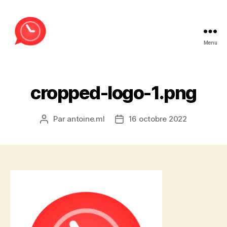
Menu
MessageLance
cropped-logo-1.png
Par
antoine.ml
16 octobre 2022
Auteur
Date
de
de
l’article
l’article