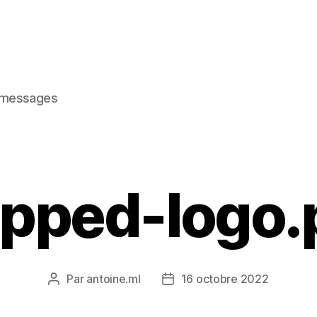
s messages
opped-logo.
Par
antoine.ml
16 octobre 2022
Auteur
Date
de
de
l’article
l’article