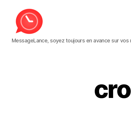
MessageLance
MessageLance, soyez toujours en avance sur vo
cr