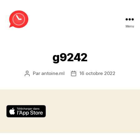
Menu
MessageLance
g9242
Par
antoine.ml
16 octobre 2022
Auteur
Date
de
de
l’article
l’article