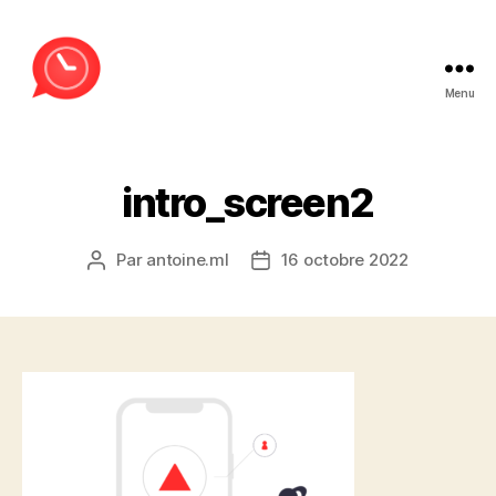
Menu
MessageLance
intro_screen2
Par
antoine.ml
16 octobre 2022
Auteur
Date
de
de
l’article
l’article